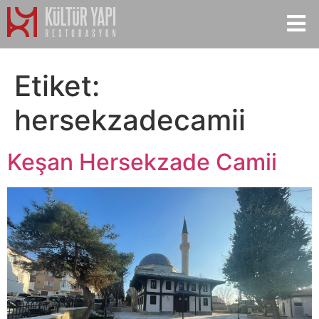
Etiket:
hersekzadecamii
Keşan Hersekzade Camii