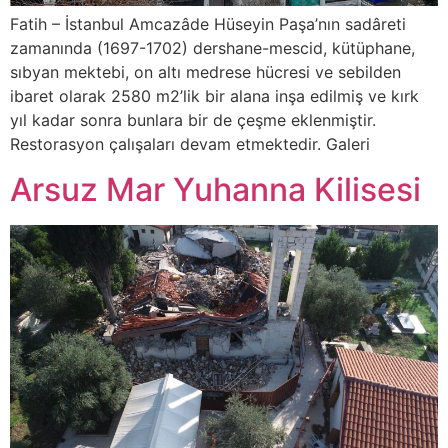
Fatih – İstanbul Amcazâde Hüseyin Paşa’nın sadâreti
zamanında (1697-1702) dershane-mescid, kütüphane,
sıbyan mektebi, on altı medrese hücresi ve sebilden
ibaret olarak 2580 m2’lik bir alana inşa edilmiş ve kırk
yıl kadar sonra bunlara bir de çeşme eklenmiştir.
Restorasyon çalışaları devam etmektedir. Galeri
Arsuz Mar Yuhanna Kilisesi