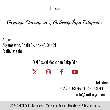
İletişim
Adres:
Akşemsettin, Ocaklı Sk. No:4/6, 34421
Fatih/İstanbul
Bizi Sosyal Medyadan Takip Edin
İletişim:
0 212 255 58 95
|
0 543 953 90 90
info@kulturyapi.com
2024 © Kültür Yapı Restorasyon, Tüm Hakları Saklıdır. | Web Design & Development by
Renware.com.tr