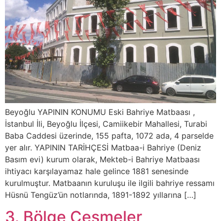
Beyoğlu YAPININ KONUMU Eski Bahriye Matbaası ,
İstanbul İli, Beyoğlu İlçesi, Camiikebir Mahallesi, Turabi
Baba Caddesi üzerinde, 155 pafta, 1072 ada, 4 parselde
yer alır. YAPININ TARİHÇESİ Matbaa-i Bahriye (Deniz
Basım evi) kurum olarak, Mekteb-i Bahriye Matbaası
ihtiyacı karşılayamaz hale gelince 1881 senesinde
kurulmuştur. Matbaanın kuruluşu ile ilgili bahriye ressamı
Hüsnü Tengüz’ün notlarında, 1891-1892 yıllarına […]
3. Bölge Çeşmeler